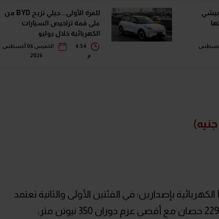
بيشي
للمرة الأولى.. جيلي تزيح BYD من
ها
على قمة تراخيص السيارات
الكهربائية خلال يوليو
معة 07 أغسطس
4:54
الخميس 06 أغسطس
م
2026
تنطلق الكروس أوفر SUV المدمجة EV5 الكهربائية بإصدارين؛ في الفئتين الأولى والثانية تعتمد
على محرك واحد ونظام دفع خلفي قوته 229 حصان مع أقصى عزم دوران 350 نيوتن متر،