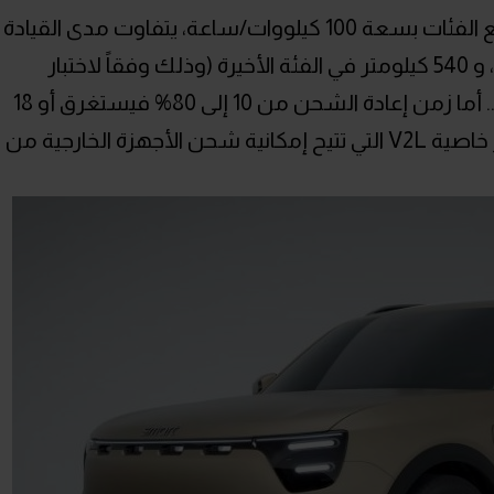
ورغم الاعتماد على بطارية واحدة في جميع الفئات بسعة 100 كيلووات/ساعة، يتفاوت مدى القيادة
بحيث يسجل 590 كيلومتر في أول فئتين، و 540 كيلومتر في الفئة الأخيرة (وذلك وفقاً لاختبار
المركبات الخفيفة المنظّم عالمياً WLTP).. أما زمن إعادة الشحن من 10 إلى 80% فيستغرق أو 18
دقيقة بواسطة الشاحن السريع. وتتوفر خاصية V2L التي تتيح إمكانية شحن الأجهزة الخارجية من