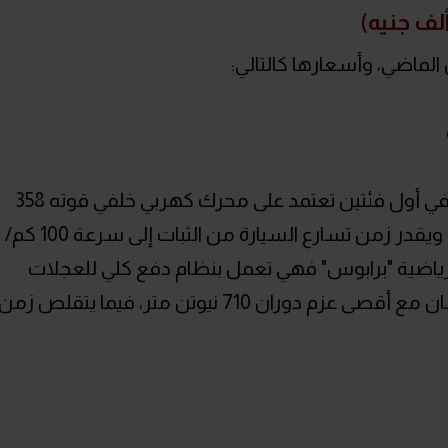
ماضي، وأسعارها كالتالي:
تتوفر السيارة باختيارين لمنظومة القوة؛ في أول فئتين تعتمد على محرك كهربي خلفي قوته 358
حصان وأقصى عزم دوران 373 نيوتن متر، ويقدر زمن تسارع السيارة من الثبات إلى سرعة 100 كم/
سبة للفئة الرياضية "برابوس" فهي تعمل بنظام دفع كلي للعجلات
AWD وترتفع القوة الحصانية إلى 637 حصان مع أقصى عزم دوران 710 نيوتن متر، فيما يتقلص زمن