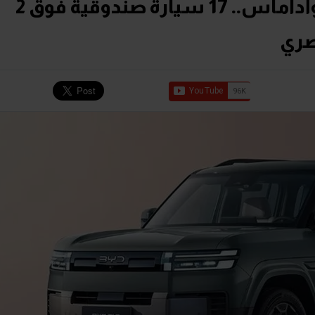
بعد انضمام Ti 7 وكاديلاك وأداماس.. 17 سيارة صندوقية فوق 2
صري