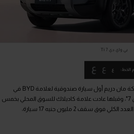
بي واي دي Ti 7
ع
ع
ع
 الخط:
في العشرين من شهر مايو قدمت شركة مان دريم أول سيارة صندوقية لعلامة BYD في
مصر، وهي الـ SUV متوسطة الحجم "تاي 7"، وقبلها عادت علامة كاديلاك للسوق المحلي بخمس
سيارات منهم ثلاثة بشكل Boxy، ليصبح العدد الكلي فوق سقف 2 مليون جنيه 17 سيارة،