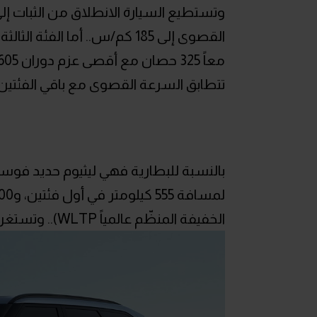
القصوى إلى 185 كم/س.. أما 
تتطابق السرعة القصوى مع باقي الفئتين
الخفيفة المنظّم عالمياً WLTP).. وتستغرق عملية إعادة شحنها 73 دقيقة بالشاحن السريع.