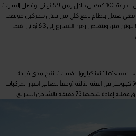
وتستطيع السيارة الانطلاق من الثبات إلى سرعة 100 كم/س خلال زمن 8.9 ثواني، وتصل السرعة
الفئة الثالثة فهي تعمل بنظام دفع كلي من خلال محركين قوتهما
معاً 325 حصان مع أقصى عزم دوران 605 نيوتن متر، ويتقلص زمن التسارع إلى 6.3 ثواني، فيما
.
بالنسبة للبطارية فهي ليثيوم حديد فوسفات سعتها 88.1 كيلووات/ساعة، تتيح مدى قيادة
لمسافة 555 كيلومتر في أول فئتين، و500 كيلومتر في الفئة الثالثة (وفقاً لمعايير اختبار المركبات