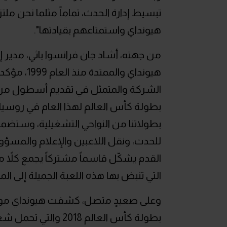
تبسيط إدارة الحدث، تماماً مثلما نحن ملت
هيونداي واستمتاعهم بقيادتها".
من جهته، أشاد جان فرانسوا باثي، مدير 
هيونداي وال
الشركة والمتمثل في تقديم أسطول من ا
بطولة كأس العالم لهذا العام في روسيا"،
بطولاتنا من النواحي التشغيلية، وستضمن 
للحدث، ونقل اللاعبين والإعلام والمسؤ
القدم يشكّل قاسماً مشتركاً يجمع كلاً 
التي تنبض بها هذه اللعبة الجميلة إلى ال
وعلى صعيدٍ متصل، كشفت هيونداي موتور
بطولة كأس العالم 018