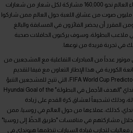
شهدت تقديم عشاق الكرة في جميع أنحاء العالم نحو 160,000 مشاركة لكل شعار من شعارات
لمنتخبات. وحصلت المشاركات على 3.45 مليون صوت من عشاق اللعبة حول العالم ممن شاركوا
ن المقرر أن يحضر الفائزون في المسابقة والبالغ
باتهم في ملاعب البطولة، وسوف يركبون الحافلات صحبة
ذلك في تجربة فريدة من نوعها.
وتور عدداً من المبادرات التفاعلية مع المشجعين من
نعة الكورية في هذا الإطار التعاون مع فيفا لتقديم
"مسابقة فيفا للتنبؤ بنتائج كأس العالم" FIFA World Cup Predictor، التي تتيح للمشجعين التنبؤ
بنتائج المباريات في البطولة، وبرنامج هيونداي "الهدف الأجمل في البطولة" Hyundai Goal of the
ف البطولة، وذلك تشجيعاً لعشاق كرة القدم على زيادة
اي، كذلك، عملاءها من حول العالم في روسيا، ممن
م خلال مشاركتهم في منافسات "طريق الحظّ إلى روسيا"
Fort، وهي عبارة عن فعاليات لتجارب قيادة السيارات تنظمها هيونداي في