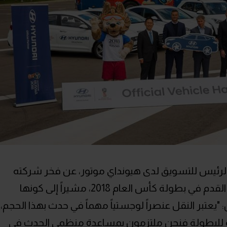
 الرئيس للتسويق لدى هيونداي موتور، عن فخر شركته
باستمرار الشراكة مع الاتحاد الدولي لكرة القدم في بطولة كأس العام 2018، مشيراً إلى كونها
 "يعتبر النقل عنصراً لوجستياً مهماً في حدث بهذا الحجم،
ية للبطولة فنحن ملتزمون بمساعدة منظمي الحدث في