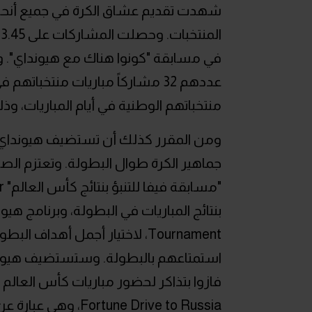
ا
في مسابقة "كونوا هناك مع هيونداي". وم
عددهم 32 مشاركاً مباريات منتخ
منتخباتهم الوطنية في أيام المباريات، و
ومن المقرر كذلك أن تستضيف هيونداي م
جماهير الكرة طوال البطولة. وتعتزم الصا
Tournament، لاختيار أجمل أهدا
استمتاعهم بالبطولة. وستستضيف هيوند
فازوا بتذاكر لحضور مباريات كأس العال
une Drive to Russia