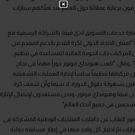
زمون برعاية عملائنا حول العالم عند تملّكهم سيارات
إدارة خدمات التسويق لدى فيفا، بالشراكة الرسمية مع
ممتدة منذ العام 1999، مؤكداً "امتنان الاتحاد الدولي لكرة القدم بالدعم المقدم من
لمركبات ذات الجودة العالية للمساعدة في تنظيم
 وقال: "تلعب هيونداي موتور دوراً مهماً في نجاح
مركباتها تنظيماً سلساً لإدارة العمليات التشغيلية
ولين بسهولة طوال الدورة، لا سيما وأن شغف كرة
من فيفا وهيونداي موتور، ونحن مستعدون لإيصال الإثارة
مشجعين في جميع أنحاء العالم".
 النقاب عن حافلات المنتخبات الوطنية المشاركة في
2 والتي تحمل شعارات تمّ اختيار كل واحد منها في إطار مسابقة دولية