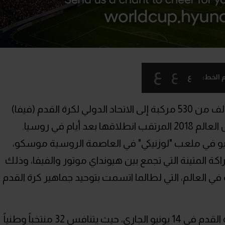
ع
ع
ع
 الخط:
ورّدت شركة هيونداي موتور أسطولاً يتألف من 530 مركبة إلى الاتحاد الدولي لكرة القدم (فيفا)
للمساعدة في إدارة فعاليات بطولة كأس العالم 2018 المرتقب انطلاقها بعد أيام في روسيا.
مراسم تسليم السيارات يوم 31 مايو في ملعب "لوزنيكي" في العاصمة الروسية موسكو،
كة المتينة التي تجمع بين هيونداي موتور والفيفا، وذلك
في العالم، التي لطالما اتسمت بتوحيد جماهير كرة القدم
وتنطلق مباريات بطولة كأس العالم لكرة القدم في 14 يونيو الجاري، حيث يتنافس 32 منتخباً وطنياً