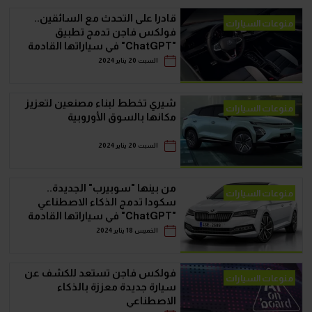
قادرا على التحدث مع السائقين..
منوعات السيارات
فولكس فاجن تدمج تطبيق
"ChatGPT" في سياراتها القادمة
السبت 20 يناير 2024
شيري تخطط لبناء مصنعين لتعزيز
منوعات السيارات
مكانها بالسوق الأوروبية
السبت 20 يناير 2024
من بينها "سوبيرب" الجديدة..
منوعات السيارات
سكودا تدمج الذكاء الاصطناعي
"ChatGPT" في سياراتها القادمة
الخميس 18 يناير 2024
فولكس فاجن تستعد للكشف عن
منوعات السيارات
سيارة جديدة معززة بالذكاء
الاصطناعي