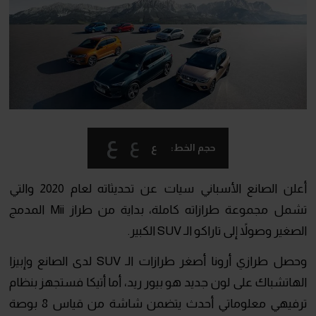
ع
ع
ع
حجم الخط:
أعلن الصانع الأسباني سيات عن تحديثاته لعام 2020 والتي
تشمل مجموعة طرازاته كاملة، بداية من طراز Mii المدمج
الصغير وصولاً إلى تاراكو الـ SUV الكبير.
وحصل طرازي أرونا أصغر طرازات الـ SUV لدى الصانع وإبيزا
الهاتشباك على لون جديد هو بيور ريد، أما أتيكا فستجهز بنظام
ترفيهي معلوماتي أحدث يتضمن شاشة من قياس 8 بوصة