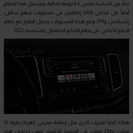
بدلاً من الشاشة قياس 6.5 بوصة الحالية، ويشتمل هذا النظام
أيضاً على مدخلي USB إضافيين في مستويات تجهيز ستايل،
إكسلانس وFR، ومع هذه المستويات يحصل الطراز مع نظام
الدفع الأمامي على نظام التحكم الديناميكي بالشاسيه DCC.
هناك أيضاً تغييرات أخرى مثل إضافة مخرجي كهرباء بقوة 12
فولت و230 فولت في الحقيبة الخلفية، لونين جديدين هما