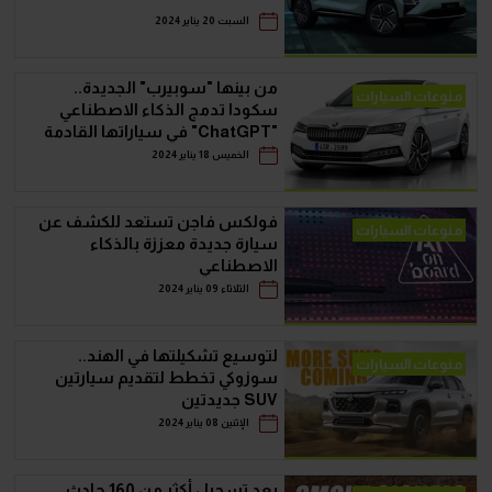
السبت 20 يناير 2024
من بينها "سوبيرب" الجديدة..
منوعات السيارات
سكودا تدمج الذكاء الاصطناعي
"ChatGPT" في سياراتها القادمة
الخميس 18 يناير 2024
فولكس فاجن تستعد للكشف عن
منوعات السيارات
سيارة جديدة معززة بالذكاء
الاصطناعي
الثلاثاء 09 يناير 2024
لتوسيع تشكيلتها في الهند..
منوعات السيارات
سوزوكي تخطط لتقديم سيارتين
SUV جديدتين
الإثنين 08 يناير 2024
بعد تسجيل أكثر من 160 حادث