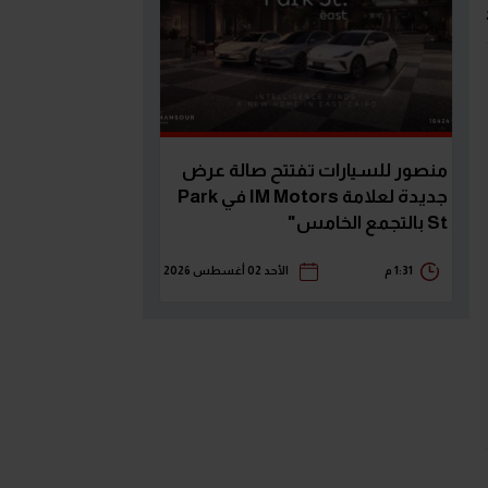
منصور للسيارات تفتتح صالة عرض
جديدة لعلامة IM Motors في Park
St بالتجمع الخامس"
1:31 م
الأحد 02 أغسطس 2026