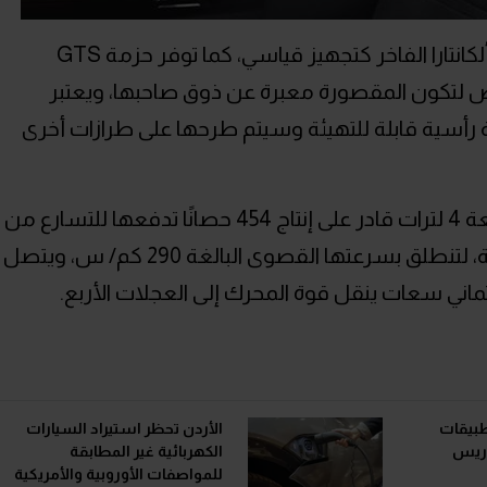
وتتوفر عجلة القيادة القابلة للتدفئة بجلد ألكانتارا الفاخر كتجهيز قياسي، كما توفر حزمة GTS
صيص لتكون المقصورة معبرة عن ذوق صاحبها، ويعتبر
بل شاشة رأسية قابلة للتهيئة وسيتم طرحها على طرازات أخرى
وقد زودت بورش السيارة بمحرك V8 سعة 4 لترات قادر على إنتاج 454 حصانًا تدفعها للتسارع من
الصفر إلى سرعة 100 كم/ س في 4.1 ثانية، لتنطلق بسرعتها القصوى البالغة 290 كم/ س، ويتصل
اني سعات ينقل قوة المحرك إلى العجلات الأربع.
تطبيقات
الأردن تحظر استيراد السيارات
 باريس
الكهربائية غير المطابقة
للمواصفات الأوروبية والأمريكية