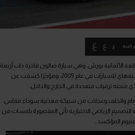
ع
ع
ع
 الخط:
انعة الألمانية بورش، وهي سيارة صالون فاخرة ذات أربعة
أبواب ظهرت للمرة الأولى في معرض شنغهاي للسيارات في عام 2009، ومؤخرًا كشفت عن
أمام والخلف وعجلات من سبيكة معدنية سوداء مقاس
وكجزء من حزمة التصميم الرياضي الاختيارية تأتي المقصورة بلمسات من
منيوم المؤكسد..