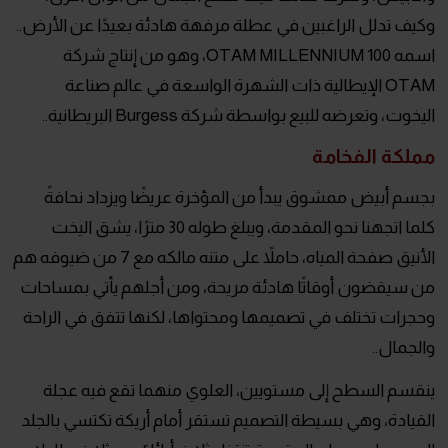
وكيف تدلل الراغبين في عطلة مرفهة هادئة بعيدًا عن الأرض..
اسمه OTAM MILLENNIUM 100، وهو من إنتاج شركة
OTAM الإيطالية ذات الشهرة الواسعة في عالم صناعة
اليخوت، وتعرضه للبيع بواسطة شركة Burgess البريطانية..
مملكة الفخامة
بجسم أبيض ممشوق يبدأ من المؤخرة عريضًا ويزداد نحافةً
كلما اتجهنا نحو المقدمة، ويبلغ طوله 30 مترًا، يشق اليخت
الأنيق صفحة المياه، حاملاً على متنه مالكه مع 7 من ضيوفه هم
من سيقضون أوقاتًا هادئة مريحة، ومن أجلهم يأتي بمساحات
وحجرات تختلف في تصميمها ومحتواها، لكنها تتفق في الراحة
والجمال..
ينقسم السطح إلى مستويين، العلوي منهما تقع فيه عجلة
القيادة، وهي بسيطة التصميم تستقر أمام أريكة تكتسي بالجلد