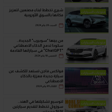
شيري تخطط لبناء مصنعين لتعزيز
منوعات السيارات
مكانها بالسوق الأوروبية
السبت 20 يناير 2024
من بينها "سوبيرب" الجديدة..
منوعات السيارات
سكودا تدمج الذكاء الاصطناعي
"ChatGPT" في سياراتها القادمة
الخميس 18 يناير 2024
فولكس فاجن تستعد للكشف عن
منوعات السيارات
سيارة جديدة معززة بالذكاء
الاصطناعي
الثلاثاء 09 يناير 2024
لتوسيع تشكيلتها في الهند..
منوعات السيارات
سوزوكي تخطط لتقديم سيارتين
SUV جديدتين