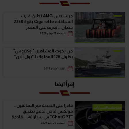
مرسيدس AMG تطلق قارب
السباقات Cigarette بقوة 2250
حصان .. تعرف على السعر
الجمعة 25 يونيو 2021
من يخوت المشاهير: "أوكتبوس"
بطول 126 المملوك لـ"بول ألين"
الأحد 11 فبراير 2018
إقرأ ايضا
قادرا على التحدث مع السائقين..
منوعات السيارات
فولكس فاجن تدمج تطبيق
"ChatGPT" في سياراتها القادمة
السبت 20 يناير 2024