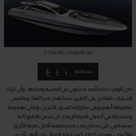
OTAM MILLENNIUM 100
ع
ع
ع
حجم الخط:
حان الوقت لنتجه أبعد ما يكون عن اليابسة وصخبها، وأن نترك
السيارات تتهادى على الطرق بينما تهدر محركاتها، ويتنافس
صانعوها أيهم يرتقي بطرازاته ليسبق الآخرين، ونلقي بهمومنا
ومشاغلنا في أحضان المياه الزرقاء.. لن نسبح بالطبع لكننا
سنستلقي على سطح يخت فخم صنعته أنامل محبة للأزرق
والأبيض، وتعرف كذلك كيف تصنع الجمال من ألوان أخرى،