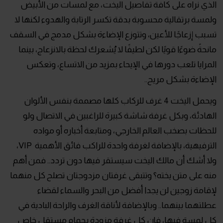
الذي نراه على كافة تفاصيل اليخت، مع لمسات من الأبيض
ولمسة برتقالية محسوبة بدقة تكسر الرتابة والهدوء لكنها لا
تسبب إزعاجًا للأعين، وتتوزع الإضاءة بشكل مدمج في السقف
مانحةً ضوءًا قويًا لكن لطيفًا لا يُشعرك لحظة بالانزعاج، بينما
المرايا تلعب دورها في الإيحاء بمزيد من الاتساع، وتعكس
الإضاءة بشكل مريح..
ويحمل اليخت 4 غرف للركاب كلها مصممة بنفس الألوان
الهادئة، وبكل غرفة شاشة كبيرة للراغبين في الاتصال ولو
للحظات بصخب العالم الخارجي، ومتابعة أخباره أو مواده
الترفيهية، بالإضافة لغرفة واحدة للراكب فائق الأهمية VIP،
ولا أشك أن مالك اليخت سيستقر فيها دون تردد.. فمن أهم
منه على متن يخته؟ وتتبقى غرفتان مزدوجتان تصلح كل منهما
لإقامة زوجين لن يجدا أفضل من البحر والسماء لقضاء
عطلتهما بينهما.. وبالإضافة لأناقة الغرف والراحة البادية في
كل لمسة فيها، فإن كل غرفة مزودة بحمام مستقل خاص