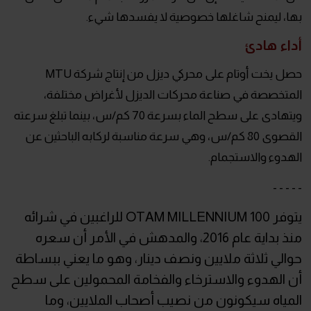
بها، ليمنح شاغلها خصوصية لا يفسدها شيء.
أداء هادئ
حصل يخت أوتام على محركي ديزل من إنتاج شركة MTU
المتخصصة في صناعة محركات الديزل لأغراض مختلفة،
ويتهادى على سطح الماء بسرعة 70 كم/س، بينما تبلغ سرعته
القصوى 80 كم/س، وهي سرعة مناسبة لركابه الباحثين عن
الهدوء والاستجمام.
- - - - -
يتوفر OTAM MILLENNIUM 100 للراغبين في شرائه
منذ بداية عام 2016، والمدهش في الأمر أن سعره
حوالي ثلاثة ملايين ونصف دينار، وهو ما يعني ببساطة
أن الهدوء والاسترخاء والفخامة المحمولين على سطح
المياه سيكونون من نصيب أصحاب الملايين، وما