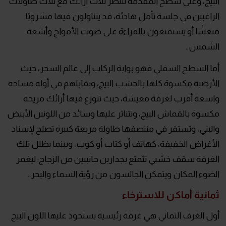
البيج، وعلى سطح المقدمة تنتظر ثلاث أرائك مع ثلاث طاولات
الراغبين في جلسة تأمل هادئة، قد يتناولون فيها مشروبًا
منعشًا أو يستمتعون بالقراءة على صوت الأمواج وأشعة
الشمس..
أما السطح السفلي فهو بوابة الركاب إلى عالم السحر، حيث
الأرضية مكسوة كلها بالخشب البيج، وتقابلهم في أوله مساحة
واسعة أقرب لغرفة معيشة، حيث تتوزع فيها أرائك مريحة
مكسوة بالقماش البيج، وتتناثر عليها وسائد من اللونين الأبيض
والبني، وتستقر في منتصفها طاولة مربعة كبيرة تصلح لإسناد
الأغراض الخفيفة، كهاتف أو كتاب أو كوب، وبينما يظلل تلك
الغرفة سقف خشبي تتمتع بجدارين جانبيين من الزجاج؛ ليغمر
الضوء المكان ويتمكن الجالسون من رؤية السماء والبحر..
ثمانية أماكن للاسترخاء
أول الغرف الثماني هي غرفة رئيسية يستحوذ عليها اللون البيج