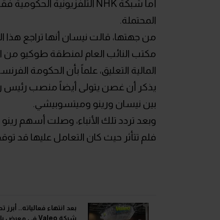
أما شبكة NHK التلفزيونية ال
المحتملة.
من جهتها، قالت نيسان أنها تراجع هذا الت
مكتب النائب العام لمنطقة طوكيو من ال
المالية التعليق، علماً بأن الحكومة الفرنسية تمتلك
يذكر أن غصن يتولى أيضاً منصب رئيس رين
بين نيسان ورينو وميتسوبيشي.
وبعد تردد تلك الأنباء، وصلت أسهم رينو
فلم تتأثر حيث كان التعامل عليها قد توق
بعد انتهاء فعالياته.. أبرز 
شركة Valeo في معرض