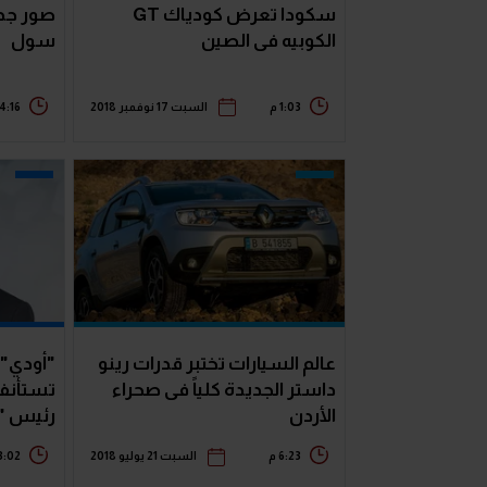
سكودا تعرض كودياك GT
صور جدي
الكوبيه فى الصين
سول
1:03 م
السبت 17 نوفمبر 2018
4:16 م
عالم السيارات تختبر قدرات رينو
"أودي"
داستر الجديدة كلياً فى صحراء
تستأنفا
الأردن
رئيس "
6:23 م
السبت 21 يوليو 2018
3:02 م