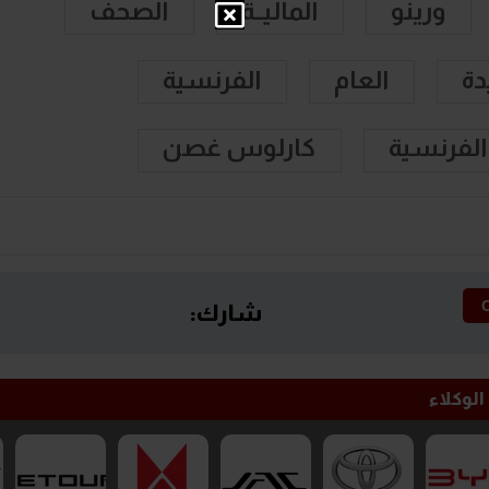
ورينو
الماليــة
الصحف
دة
العام
الفرنسية
 الفرنسية
كارلوس غصن
شارك:
الوكلاء