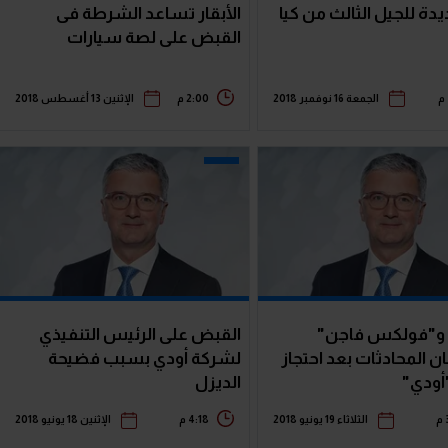
دة للجيل الثالث من كيا
الأبقار تساعد الشرطة فى
القبض على لصة سيارات
الجمعة 16 نوفمبر 2018
2:00 م
الإثنين 13 أغسطس 2018
 و"فولكس فاجن"
القبض على الرئيس التنفيذي
ن المحادثات بعد احتجاز
لشركة أودي بسبب فضيحة
أودي"
الديزل
الثلاثاء 19 يونيو 2018
4:18 م
الإثنين 18 يونيو 2018