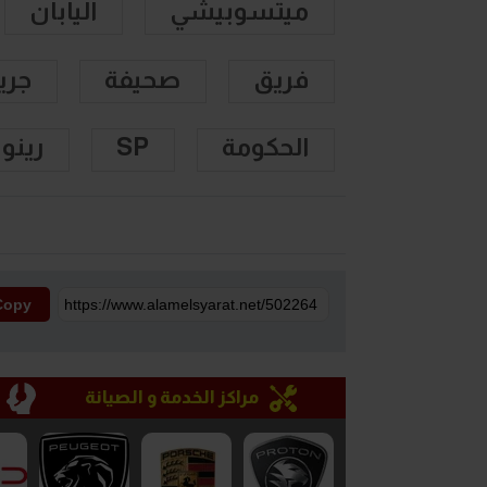
ميتسوبيشي
اليابان
فريق
صحيفة
جري
الحكومة
SP
رينو
Copy
مراكز الخدمة و الصيانة