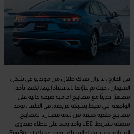
في الخارج ، لا تزال هناك ظلال من مونديو في شكل
السيدان ، حيث تم بناؤها بالاستناد إليها، لكنها تأخذ
مظهرًا حديثًا مع مصابيح أمامية ضيقة عالية على
الواجهة التي تحيط بشبكة عريضة. في الخلف ، توجد
مصابيح خلفية ضيقة من ثلاثة قضبان. المصابيح
متصلة بشريط LED واحد يمتد على غطاء صندوق
السيارة. تحت غطاء المحرك ، يوجد محرك EcoBoost