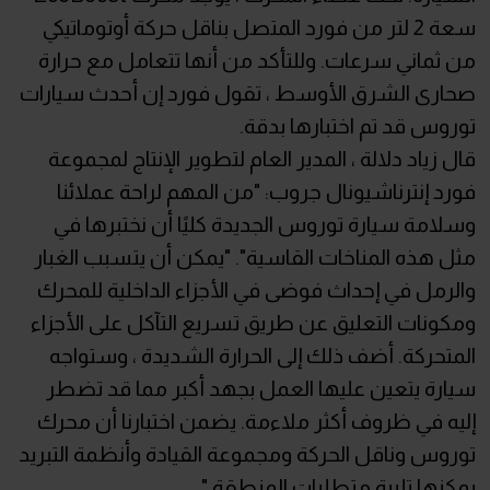
سعة 2 لتر من فورد المتصل بناقل حركة أوتوماتيكي
من ثماني سرعات. وللتأكد من أنها تتعامل مع حرارة
صحارى الشرق الأوسط ، تقول فورد إن أحدث سيارات
توروس قد تم اختبارها بدقة.
قال زياد دلالة ، المدير العام لتطوير الإنتاج لمجموعة
فورد إنترناشيونال جروب: "من المهم لراحة عملائنا
وسلامة سيارة توروس الجديدة كليًا أن نختبرها في
مثل هذه المناخات القاسية". "يمكن أن يتسبب الغبار
والرمل في إحداث فوضى في الأجزاء الداخلية للمحرك
ومكونات التعليق عن طريق تسريع التآكل على الأجزاء
المتحركة. أضف ذلك إلى الحرارة الشديدة ، وستواجه
سيارة يتعين عليها العمل بجهد أكبر مما قد تضطر
إليه في ظروف أكثر ملاءمة. يضمن اختبارنا أن محرك
توروس وناقل الحركة ومجموعة القيادة وأنظمة التبريد
يمكنها تلبية متطلبات المنطقة ".