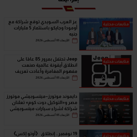
عز العرب السويدي توقع شراكة مع
متابعات محلية
أومودا وجايكو باستثمار 5 مليارات
جنيه
الأربعاء 05 أغسطس 2026
Jeep تحتفل بمرور 85 عامًا على
متابعات محلية
انطلاق أيقونة عالمية صنعت
مفهوم المغامرة وأعادت تعريف
سيارات الـ SUV
الأربعاء 05 أغسطس 2026
دايموند موتورز–ميتسوبيشي موتورز
متابعات محلية
مصر و«التوكيل دوت كوم» تعلنان
شراكة لشراء سيارات ميتسوبيشي
أونلاين
الأربعاء 05 أغسطس 2026
19 نوفمبر.. إنطلاق 《أوتو إكس》
متابعات محلية