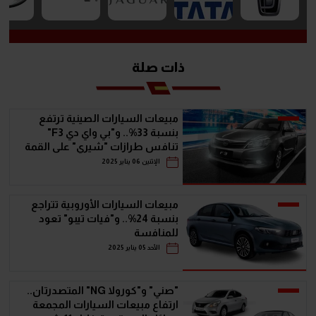
ذات صلة
مبيعات السيارات الصينية ترتفع
بنسبة 33%.. و"بي واي دي F3"
تنافس طرازات "شيري" على القمة
الإثنين 06 يناير 2025
مبيعات السيارات الأوروبية تتراجع
بنسبة 24%.. و"فيات تيبو" تعود
للمنافسة
الأحد 05 يناير 2025
"صني" و"كورولا NG" المتصدرتان..
ارتفاع مبيعات السيارات المجمعة