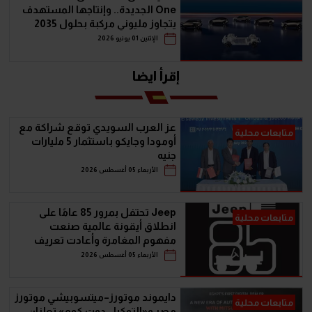
One الجديدة.. وإنتاجها المستهدف
يتجاوز مليوني مركبة بحلول 2035
الإثنين 01 يونيو 2026
إقرأ ايضا
عز العرب السويدي توقع شراكة مع
متابعات محلية
أومودا وجايكو باستثمار 5 مليارات
جنيه
الأربعاء 05 أغسطس 2026
Jeep تحتفل بمرور 85 عامًا على
متابعات محلية
انطلاق أيقونة عالمية صنعت
مفهوم المغامرة وأعادت تعريف
سيارات الـ SUV
الأربعاء 05 أغسطس 2026
دايموند موتورز–ميتسوبيشي موتورز
متابعات محلية
مصر و«التوكيل دوت كوم» تعلنان