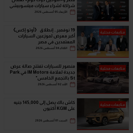
شراكة لشراء سيارات ميتسوبيشي
أونلاين
الأربعاء 05 أغسطس 2026
19 نوفمبر.. إنطلاق 《أوتو إكس》
متابعات محلية
أكبر معرض لموزعين السيارات
المعتمدين في مصر
الثلاثاء 04 أغسطس 2026
منصور للسيارات تفتتح صالة عرض
متابعات محلية
جديدة لعلامة IM Motors في Park
St بالتجمع الخامس"
الأحد 02 أغسطس 2026
كاش باك يصل إلى 145,000 جنيه
متابعات محلية
على KGM أكتيون
السبت 01 أغسطس 2026