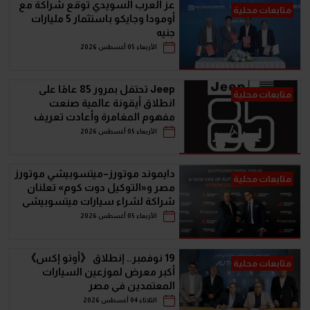
عز العرب السويدي توقع شراكة مع
متابعات محلية
أومودا وجايكو باستثمار 5 مليارات
جنيه
الأربعاء 05 أغسطس 2026
Jeep تحتفل بمرور 85 عامًا على
متابعات محلية
انطلاق أيقونة عالمية صنعت
مفهوم المغامرة وأعادت تعريف
سيارات الـ SUV
الأربعاء 05 أغسطس 2026
دايموند موتورز–ميتسوبيشي موتورز
متابعات محلية
مصر و«التوكيل دوت كوم» تعلنان
شراكة لشراء سيارات ميتسوبيشي
أونلاين
الأربعاء 05 أغسطس 2026
19 نوفمبر.. إنطلاق 《أوتو إكس》
متابعات محلية
أكبر معرض لموزعين السيارات
المعتمدين في مصر
الثلاثاء 04 أغسطس 2026