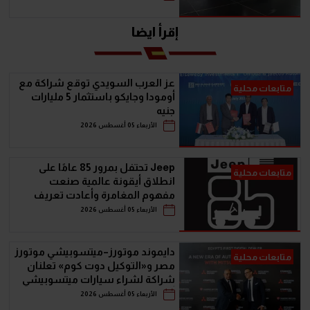
إقرأ ايضا
عز العرب السويدي توقع شراكة مع
متابعات محلية
أومودا وجايكو باستثمار 5 مليارات
جنيه
الأربعاء 05 أغسطس 2026
Jeep تحتفل بمرور 85 عامًا على
متابعات محلية
انطلاق أيقونة عالمية صنعت
مفهوم المغامرة وأعادت تعريف
سيارات الـ SUV
الأربعاء 05 أغسطس 2026
دايموند موتورز–ميتسوبيشي موتورز
متابعات محلية
مصر و«التوكيل دوت كوم» تعلنان
شراكة لشراء سيارات ميتسوبيشي
أونلاين
الأربعاء 05 أغسطس 2026