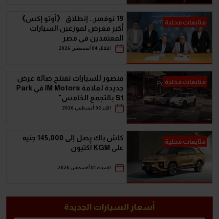
19 نوفمبر.. إنطلاق 《أوتو إكس》
متابعات محلية
أكبر معرض لموزعين السيارات
المعتمدين في مصر
الثلاثاء 04 أغسطس 2026
منصور للسيارات تفتتح صالة عرض
متابعات محلية
جديدة لعلامة IM Motors في Park
St بالتجمع الخامس"
الأحد 02 أغسطس 2026
كاش باك يصل إلى 145,000 جنيه
متابعات محلية
على KGM أكتيون
السبت 01 أغسطس 2026
أسعار السيارات الجديدة