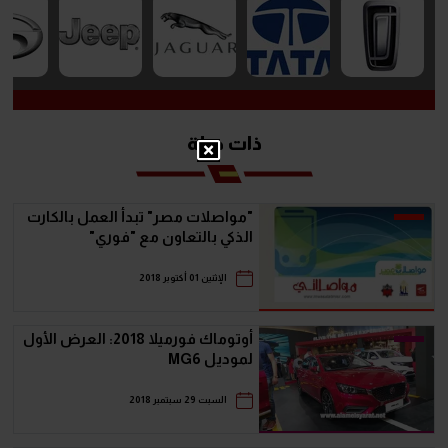
ذات صلة
"مواصلات مصر" تبدأ العمل بالكارت
الذكي بالتعاون مع "فوري"
الإثنين 01 أكتوبر 2018
أوتوماك فورميلا 2018: العرض الأول
لموديل MG6
السبت 29 سبتمبر 2018