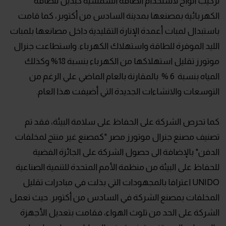
تركيب ألواح لاستخدام الطاقة الشمسية كبديل للطاقة
الكهربائية بمصنعها بمدينة السادس من أكتوبر، كما قامت
باستبدال لمبات أعمدة الإنارة التقليدية داخل مصانعها بلمبات
الليد الموفرة للطاقة واستهلاك الكهرباء. واستطاعت جنرال
موتورز تقليل استهلاكها من الكهرباء بنسبة 18% وكذلك
المياه بنسبة 6 % بالمقارنة بالعام الماضي علي الرغم من
التوسعات والانشاءات الجديدة التي أضيفت هذا العام.
كما تحرص الشركة على الحفاظ على سلامة البيئة، فقد تم
تصنيف مصنع جنرال موتورز مصر "كمصنع غير منتج لمخلفات
الدفن" بالإضافة الى حصول الشركة على الجائزة الفضية
للحفاظ على البيئة من منظمة الأمم المتحدة للتنمية الصناعية
UNIDO اعترافا بالمجهودات التي بذلت في مبادرات تقليل
المخلفات بمصنع الشركة في السادس من أكتوبر. حيث تعمل
الشركة على الحد من تلوث الهواء، فقامت بتعديل الأجهزة