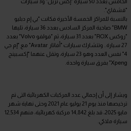
الخامس بعدد 50 سيارة "إكس تريل" و3 سيارات
"قشقاي".
بالنسبة للمراكز الخمسة الأخيرة فكانت "بي إم دبليو
BMW" صاحبة المركز السادس بعدد 36 سيارة، تليها
"روكس ROX" بعدد 31 سيارة، ثم "فولفو Volvo" بعدد
27 سيارة.. وتتشارك سيارات "أفاتار Avatar" مع "إم جي
4" نفس العدد وهو 23 سيارة، وتقل عنهما "إكسبينج
Xpeng" بفرق سيارة واحدة.
ويشار إلى أن إجمالي عدد المركبات الكهربائية التى تم
ترخيصها منذ يوم 21 يوليو عام 2021 وحتى نهاية شهر
مايو 2025، قد بلغ 14,842 مركبة كهربائية، منهم 12,534
سيارة ملاكي.