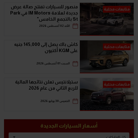
منصور للسيارات تفتتح صالة عرض
متابعات محلية
جديدة لعلامة IM Motors في Park
St بالتجمع الخامس"
الأحد 02 أغسطس 2026
كاش باك يصل إلى 145,000 جنيه
متابعات محلية
على KGM أكتيون
السبت 01 أغسطس 2026
ستيلانتيس تعلن نتائجها المالية
متابعات محلية
للربع الثاني من عام 2026
الخميس 30 يوليو 2026
أسعار السيارات الجديدة
كل الماركات