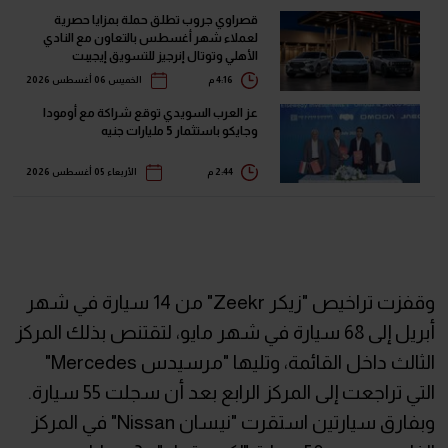
قصراوي جروب تطلق حملة بمزايا حصرية
لعملاء شهر أغسطس بالتعاون مع النادي
الأهلي وتوتال إنرجيز للتسويق إيجيبت
4:16 م
الخميس 06 أغسطس 2026
عز العرب السويدي توقع شراكة مع أومودا
وجايكو باستثمار 5 مليارات جنيه
2:44 م
الأربعاء 05 أغسطس 2026
وقفزت تراخيص "زيكر Zeekr" من 14 سيارة في شهر
أبريل إلى 68 سيارة في شهر مايو، لتقتنص بذلك المركز
الثالث داخل القائمة، وتليها "مرسيدس Mercedes"
التي تراجعت إلى المركز الرابع بعد أن سجلت 55 سيارة.
وبفارق سيارتين استقرت "نيسان Nissan" في المركز