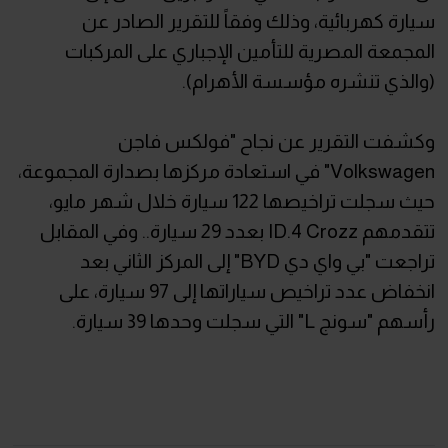
سيارة كهربائية، وذلك وفقاً للتقرير الصادر عن
المجمعة المصرية للتأمين الإجباري على المركبات
(والذي تنشره مؤسسة الأهرام).
وكشفت التقرير عن نجاح "فولكس فاجن
Volkswagen" في استعادة مركزها بصدارة المجموعة،
حيث سجلت تراخيصها 122 سيارة خلال شهر مايو،
تتقدمهم ID.4 Crozz بعدد 29 سيارة.. وفي المقابل
تراجعت "بي واي دي BYD" إلى المركز الثاني بعد
انخفاض عدد تراخيص سياراتها إلى 97 سيارة، على
رأسهم "سونج L" التي سجلت وحدها 39 سيارة.