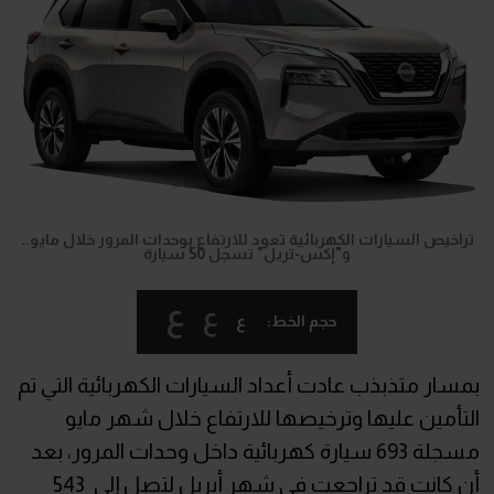
تراخيص السيارات الكهربائية تعود للارتفاع بوحدات المرور خلال مايو..
و"إكس-تريل" تسجل 50 سيارة
ع
ع
ع
حجم الخط:
بمسار متذبذب عادت أعداد السيارات الكهربائية التي تم
التأمين عليها وترخيصها للارتفاع خلال شهر مايو
مسجلة 693 سيارة كهربائية داخل وحدات المرور، بعد
أن كانت قد تراجعت في شهر أبريل لتصل إلى 543