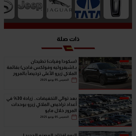
ذات صلة
(سكودا وفيات) تطيحان
بـ(شيفروليه وفولكس فاجن) بقائمة
الملاكي زيرو الأعلى ترخيصاً بالمرور
خلال مايو
الخميس 05 يونيو 2025
بعد توالي التخفيضات.. زيادة 30% في
أعداد تراخيص الملاكي زيرو بوحدات
المرور خلال مايو
الخميس 05 يونيو 2025
اليوم افتتاح المصنع الجديد لـ