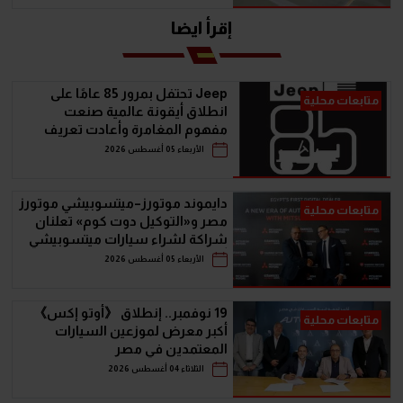
إقرأ ايضا
Jeep تحتفل بمرور 85 عامًا على
متابعات محلية
انطلاق أيقونة عالمية صنعت
مفهوم المغامرة وأعادت تعريف
سيارات الـ SUV
الأربعاء 05 أغسطس 2026
دايموند موتورز–ميتسوبيشي موتورز
متابعات محلية
مصر و«التوكيل دوت كوم» تعلنان
شراكة لشراء سيارات ميتسوبيشي
أونلاين
الأربعاء 05 أغسطس 2026
19 نوفمبر.. إنطلاق 《أوتو إكس》
متابعات محلية
أكبر معرض لموزعين السيارات
المعتمدين في مصر
الثلاثاء 04 أغسطس 2026