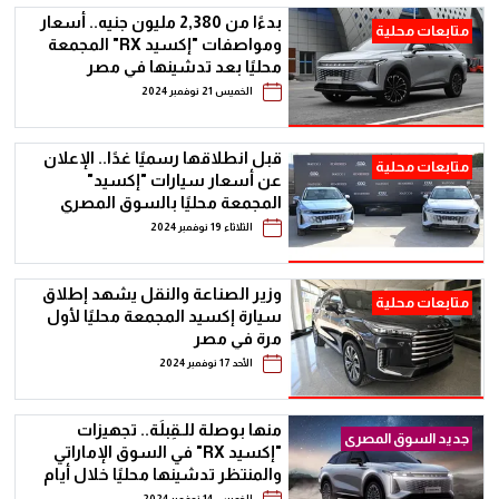
بدءًا من 2,380 مليون جنيه.. أسعار
متابعات محلية
ومواصفات "إكسيد RX" المجمعة
محليًا بعد تدشينها في مصر
الخميس 21 نوفمبر 2024
قبل انطلاقها رسميًا غدًا.. الإعلان
متابعات محلية
عن أسعار سيارات "إكسيد"
المجمعة محليًا بالسوق المصري
الثلاثاء 19 نوفمبر 2024
وزير الصناعة والنقل يشهد إطلاق
متابعات محلية
سيارة إكسيد المجمعة محليًا لأول
مرة في مصر
الأحد 17 نوفمبر 2024
منها بوصلة للـقِبلَة.. تجهيزات
جديد السوق المصرى
"إكسيد RX" في السوق الإماراتي
والمنتظر تدشينها محليًا خلال أيام
الخميس 14 نوفمبر 2024