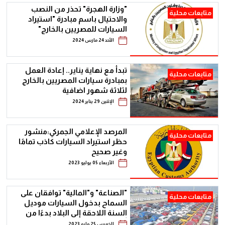
"وزارة الهجرة" تحذر من النصب
متابعات محلية
والاحتيال باسم مبادرة "استيراد
السيارات للمصريين بالخارج"
الأحد 24 مارس 2024
تبدأ مع نهاية يناير.. إعادة العمل
متابعات محلية
بمبادرة سيارات المصريين بالخارج
لثلاثة شهور اضافية
الإثنين 29 يناير 2024
المرصد الإعلامي الجمركي:منشور
متابعات محلية
حظر استيراد السيارات كاذب تمامًا
وغير صحيح
الأربعاء 05 يوليو 2023
"الصناعة" و"المالية" توافقان على
متابعات محلية
السماح بدخول السيارات موديل
السنة اللاحقة إلى البلاد بدءًا من
أبريل
الخميس 25 مايو 2023