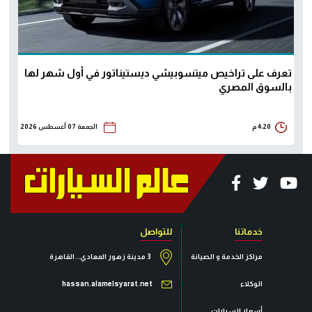
تعرف على تراخيص ميتسوبيشي ديستيناتور في أول شهر لها
بالسوق المصري
4:20 م
الجمعة 07 أغسطس 2026
خدماتنا
للتواصل
مراكز الخدمة و الصيانة
3 مدينة زهور المعادي.. القاهرة
الوكلاء
hassan.alamelsyarat.net
أسعار السيارات