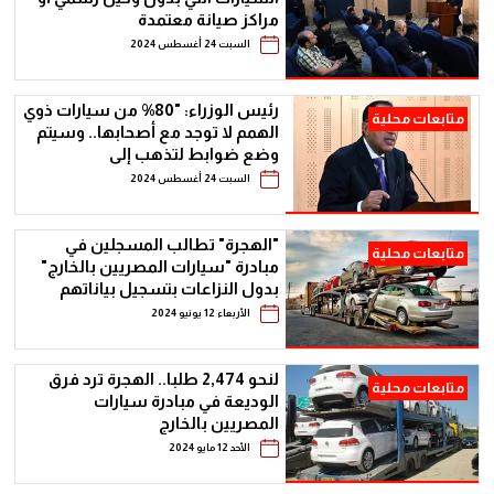
مراكز صيانة معتمدة
السبت 24 أغسطس 2024
رئيس الوزراء: "80% من سيارات ذوي
متابعات محلية
الهمم لا توجد مع أصحابها.. وسيتم
وضع ضوابط لتذهب إلى
لمستحقيها"
السبت 24 أغسطس 2024
"الهجرة" تطالب المسجلين في
متابعات محلية
مبادرة "سيارات المصريين بالخارج"
بدول النزاعات بتسجيل بياناتهم
لتسهيل عمليات التحويلات
الأربعاء 12 يونيو 2024
لنحو 2,474 طلبا.. الهجرة ترد فرق
متابعات محلية
الوديعة في مبادرة سيارات
المصريين بالخارج
الأحد 12 مايو 2024