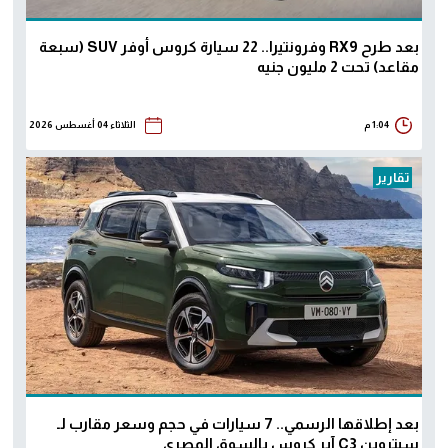
بعد طرح RX9 وفرونتيرا.. 22 سيارة كروس أوفر SUV (سبعة
مقاعد) تحت 2 مليون جنيه
1:04 م
الثلاثاء 04 أغسطس 2026
تقارير
بعد إطلاقها الرسمي.. 7 سيارات في حجم وسعر مقارب لـ
سيتروين C3 آير كروس بالسوق المصري