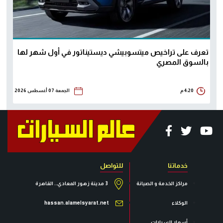
تعرف على تراخيص ميتسوبيشي ديستيناتور في أول شهر لها
بالسوق المصري
4:20 م
الجمعة 07 أغسطس 2026
خدماتنا
للتواصل
مراكز الخدمة و الصيانة
3 مدينة زهور المعادي.. القاهرة
الوكلاء
hassan.alamelsyarat.net
أسعار السيارات