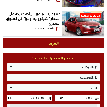
مع بداية سبتمبر.. زيادة جديدة على
متابعات محلية
اسعار "شيفروليه اوبترا" في السوق
المصري
الأحد 04 سبتمبر 2022
المزيد
أسعار السيارات الجديدة
كل الماركات
كل الموديلات
النمط