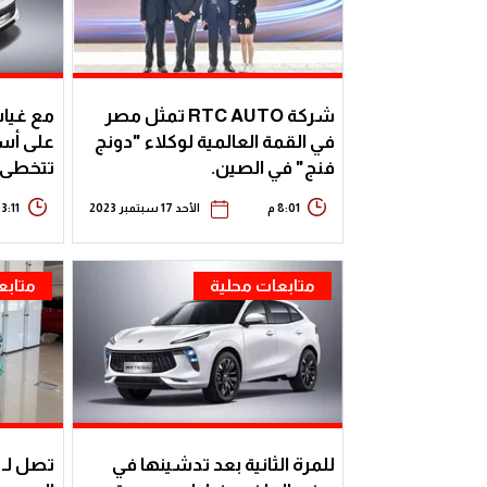
شركة RTC AUTO تمثل مصر
مع غياب
في القمة العالمية لوكلاء "دونج
فنج" في الصين.
تتخطى حاجز ال
8:01 م
الأحد 17 سبتمبر 2023
3:11 م
متابعات محلية
متابع
للمرة الثانية بعد تدشينها في