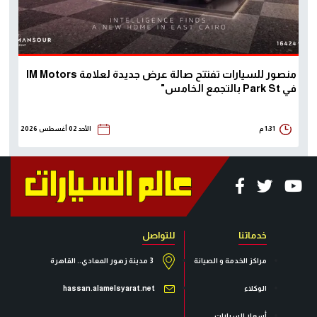
منصور للسيارات تفتتح صالة عرض جديدة لعلامة IM Motors
في Park St بالتجمع الخامس"
1:31 م
الأحد 02 أغسطس 2026
خدماتنا
للتواصل
مراكز الخدمة و الصيانة
3 مدينة زهور المعادي.. القاهرة
الوكلاء
hassan.alamelsyarat.net
أسعار السيارات