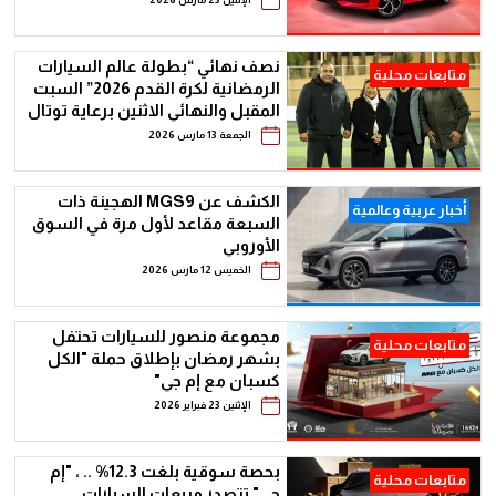
نصف نهائي “بطولة عالم السيارات
متابعات محلية
الرمضانية لكرة القدم 2026” السبت
المقبل والنهائي الاثنين برعاية توتال
إنرجيز للتسويق إيجيبت (كوارتز)
الجمعة 13 مارس 2026
ومصرف أبوظبي الإسلامي – مصر
الكشف عن MGS9 الهجينة ذات
أخبار عربية وعالمية
السبعة مقاعد لأول مرة في السوق
الأوروبي
الخميس 12 مارس 2026
مجموعة منصور للسيارات تحتفل
متابعات محلية
بشهر رمضان بإطلاق حملة "الكل
كسبان مع إم جي"
الإثنين 23 فبراير 2026
بحصة سوقية بلغت 12.3% .. ، "إم
متابعات محلية
جي" تتصدر مبيعات السيارات