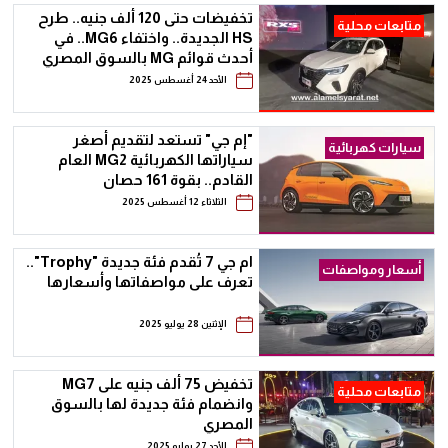
تخفيضات حتى 120 ألف جنيه.. طرح
متابعات محلية
HS الجديدة.. واختفاء MG6.. في
أحدث قوائم MG بالسوق المصري
الأحد 24 أغسطس 2025
"إم جي" تستعد لتقديم أصغر
سيارات كهربائية
سياراتها الكهربائية MG2 العام
القادم.. بقوة 161 حصان
الثلاثاء 12 أغسطس 2025
ام جي 7 تُقدم فئة جديدة "Trophy"..
أسعار ومواصفات
تعرف على مواصفاتها وأسعارها
الإثنين 28 يوليو 2025
تخفيض 75 ألف جنيه على MG7
متابعات محلية
وانضمام فئة جديدة لها بالسوق
المصري
الأحد 27 يوليو 2025