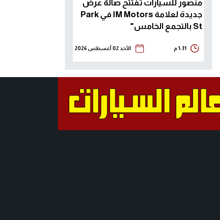
منصور للسيارات تفتتح صالة عرض
جديدة لعلامة IM Motors في Park
St بالتجمع الخامس"
1:31 م
الأحد 02 أغسطس 2026